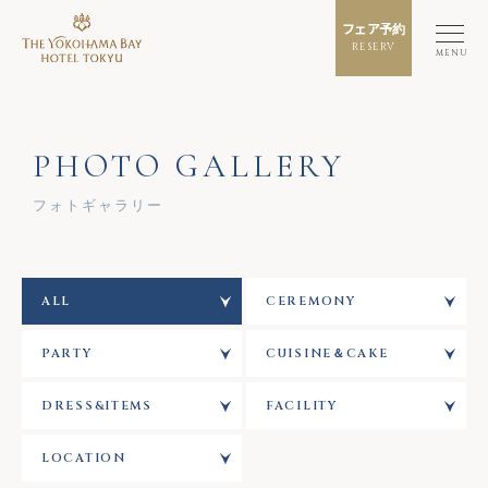
フェア予約
RESERV
MENU
PHOTO GALLERY
フォトギャラリー
ALL
CEREMONY
PARTY
CUISINE＆CAKE
DRESS&ITEMS
FACILITY
LOCATION