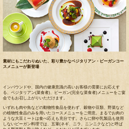
素材にもこだわりぬいた、彩り豊かなベジタリアン・ビーガンコー
スメニューが新登場
インバウンドや、国内の健康意識の高いお客様の需要にお応えす
る、ベジタリアン(菜食者)、ビーガン(完全な菜食者)メニューをご宴
会でもお召し上がりいただけます。
いずれも肉や魚などの動物性食品を使わず、穀物や豆類、野菜など
の植物性食品のみを用いたコースメニューをご用意。まるでお肉の
ような大豆ミートは食べ応えも充分です。さらに卵や乳製品も使用
しないビーガン料理では、五葷(ネギ、ニラ、ニンニクなど)と呼ば