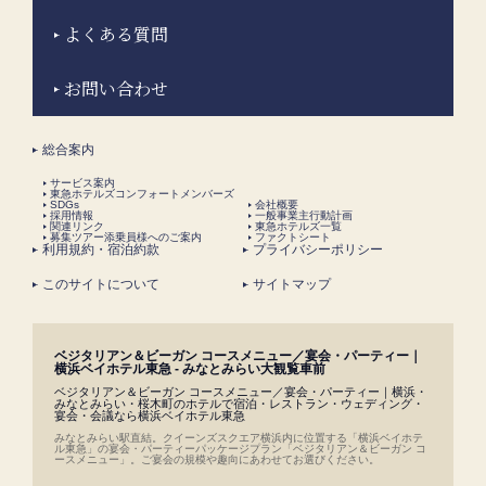
よくある質問
お問い合わせ
総合案内
サービス案内
東急ホテルズコンフォートメンバーズ
SDGs
会社概要
採用情報
一般事業主行動計画
関連リンク
東急ホテルズ一覧
募集ツアー添乗員様へのご案内
ファクトシート
利用規約・宿泊約款
プライバシーポリシー
このサイトについて
サイトマップ
ベジタリアン＆ビーガン コースメニュー／宴会・パーティー｜
横浜ベイホテル東急 - みなとみらい大観覧車前
ベジタリアン＆ビーガン コースメニュー／宴会・パーティー｜横浜・
みなとみらい・桜木町のホテルで宿泊・レストラン・ウェディング・
宴会・会議なら横浜ベイホテル東急
みなとみらい駅直結。クイーンズスクエア横浜内に位置する「横浜ベイホテ
ル東急」の宴会・パーティーパッケージプラン「ベジタリアン＆ビーガン コ
ースメニュー」。ご宴会の規模や趣向にあわせてお選びください。