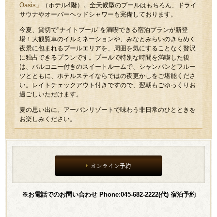
Oasis」
（ホテル4階）。全天候型のプールはもちろん、ドライ
サウナやオーバーヘッドシャワーも完備しております。
今夏、貸切で"ナイトプール"を満喫できる宿泊プランが新登
場！大観覧車のイルミネーションや、みなとみらいのきらめく
夜景に包まれるプールエリアを、周囲を気にすることなく贅沢
に独占できるプランです。プールで特別な時間を満喫した後
は、バルコニー付きのスイートルームで、シャンパンとフルー
ツとともに、ホテルステイならではの夜更かしをご堪能くださ
い。レイトチェックアウト付きですので、翌朝もごゆっくりお
過ごしいただけます。
夏の思い出に、アーバンリゾートで味わう非日常のひとときを
お楽しみください。
オンライン予約
※お電話でのお問い合わせ Phone:045-682-2222(代) 宿泊予約