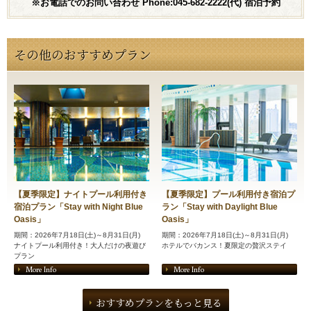
※お電話でのお問い合わせ Phone:045-682-2222(代) 宿泊予約
その他のおすすめプラン
【夏季限定】ナイトプール利用付き
【夏季限定】プール利用付き宿泊プ
宿泊プラン「Stay with Night Blue
ラン「Stay with Daylight Blue
Oasis」
Oasis」
期間：2026年7月18日(土)～8月31日(月)
期間：2026年7月18日(土)～8月31日(月)
ナイトプール利用付き！大人だけの夜遊び
ホテルでバカンス！夏限定の贅沢ステイ
プラン
More Info
More Info
おすすめプランをもっと見る