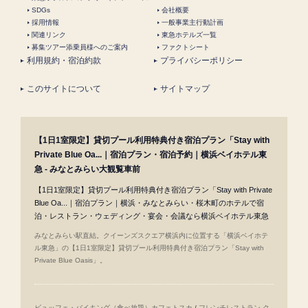
SDGs
会社概要
採用情報
一般事業主行動計画
関連リンク
東急ホテルズ一覧
募集ツアー添乗員様へのご案内
ファクトシート
利用規約・宿泊約款
プライバシーポリシー
このサイトについて
サイトマップ
【1日1室限定】貸切プール利用特典付き宿泊プラン「Stay with
Private Blue Oa...｜宿泊プラン・宿泊予約｜横浜ベイホテル東
急 - みなとみらい大観覧車前
【1日1室限定】貸切プール利用特典付き宿泊プラン「Stay with Private
Blue Oa...｜宿泊プラン｜横浜・みなとみらい・桜木町のホテルで宿
泊・レストラン・ウェディング・宴会・会議なら横浜ベイホテル東急
みなとみらい駅直結。クイーンズスクエア横浜内に位置する「横浜ベイホテ
ル東急」の【1日1室限定】貸切プール利用特典付き宿泊プラン「Stay with
Private Blue Oasis」。
ビュッフェ・バイキング（食べ放題）カフェトスカ
/
フレンチレストラン ク