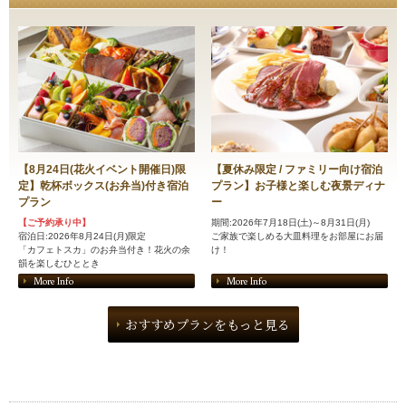
【8月24日(花火イベント開催日)限
【夏休み限定 / ファミリー向け宿泊
定】乾杯ボックス(お弁当)付き宿泊
プラン】お子様と楽しむ夜景ディナ
プラン
ー
【ご予約承り中】
期間:2026年7月18日(土)～8月31日(月)
宿泊日:2026年8月24日(月)限定
ご家族で楽しめる大皿料理をお部屋にお届
「カフェトスカ」のお弁当付き！花火の余
け！
韻を楽しむひととき
More Info
More Info
おすすめプランをもっと見る