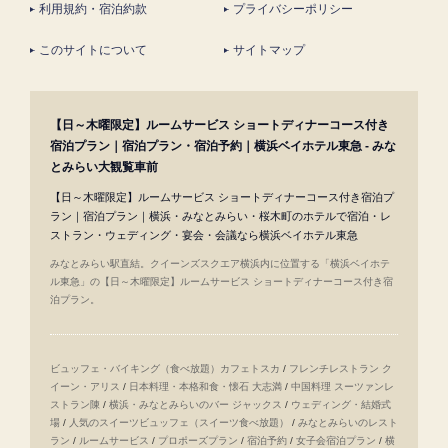
利用規約・宿泊約款
プライバシーポリシー
このサイトについて
サイトマップ
【日～木曜限定】ルームサービス ショートディナーコース付き
宿泊プラン｜宿泊プラン・宿泊予約｜横浜ベイホテル東急 - みな
とみらい大観覧車前
【日～木曜限定】ルームサービス ショートディナーコース付き宿泊プ
ラン｜宿泊プラン｜横浜・みなとみらい・桜木町のホテルで宿泊・レ
ストラン・ウェディング・宴会・会議なら横浜ベイホテル東急
みなとみらい駅直結。クイーンズスクエア横浜内に位置する「横浜ベイホテ
ル東急」の【日～木曜限定】ルームサービス ショートディナーコース付き宿
泊プラン。
ビュッフェ・バイキング（食べ放題）カフェトスカ
/
フレンチレストラン ク
イーン・アリス
/
日本料理・本格和食・懐石 大志満
/
中国料理 スーツァンレ
ストラン陳
/
横浜・みなとみらいのバー ジャックス
/
ウェディング・結婚式
場
/
人気のスイーツビュッフェ（スイーツ食べ放題）
/
みなとみらいのレスト
ラン
/
ルームサービス
/
プロポーズプラン
/
宿泊予約
/
女子会宿泊プラン
/
横