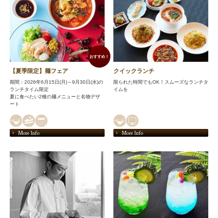
おすすめ！
【夏季限定】麺フェア
クイックランチ
期間：2026年6月15日(月)～9月30日(水)の
限られた時間でもOK！スムーズなランチタ
ランチタイム限定
イムを
夏に食べたい2種の麺メニューと名物デザ
ート
More Info
More Info