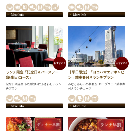
More Info
More Info
おすすめ！
おすすめ！
ランチ限定「記念日＆バースデー
【平日限定】「ヨコハマエアキャビ
(誕生日)コース」
ン」乗車券付きランチプラン
記念日や誕生日のお祝いにふさわしいラン
みなとみらいの新名所･ロープウェイ乗車券
チプラン
付きランチコース
More Info
More Info