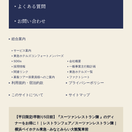
よくある質問
お問い合わせ
総合案内
サービス案内
東急ホテルズコンフォートメンバーズ
SDGs
会社概要
採用情報
一般事業主行動計画
関連リンク
東急ホテルズ一覧
募集ツアー添乗員様へのご案内
ファクトシート
利用規約・宿泊約款
プライバシーポリシー
このサイトについて
サイトマップ
【平日限定/早割り5日前】『スーツァンレストラン陳 』のディ
ナーをお得に！｜レストランフェア／スーツァンレストラン陳｜
横浜ベイホテル東急 - みなとみらい大観覧車前