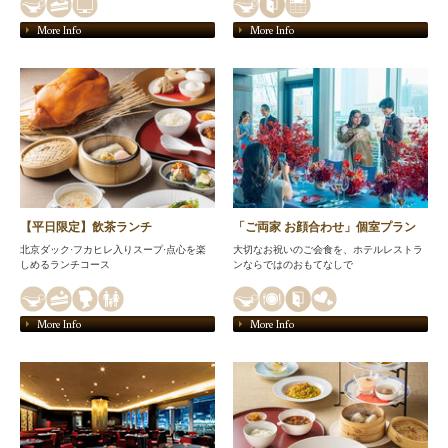
More Info
More Info
【平日限定】飲茶ランチ
「ご両家 お顔合わせ」個室プラン
北京ダック·フカヒレ入りスープ·点心を楽
大切なお祝いのご会食を、ホテルレストラ
しめるランチコース
ンならではのおもてなしで
More Info
More Info