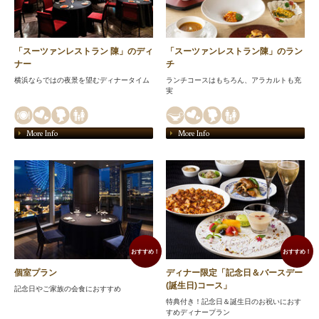
「スーツァンレストラン 陳」のディ
「スーツァンレストラン陳」のラン
ナー
チ
横浜ならではの夜景を望むディナータイム
ランチコースはもちろん、アラカルトも充
実
More Info
More Info
おすすめ！
おすすめ！
個室プラン
ディナー限定「記念日＆バースデー
(誕生日)コース」
記念日やご家族の会食におすすめ
特典付き！記念日＆誕生日のお祝いにおす
すめディナープラン