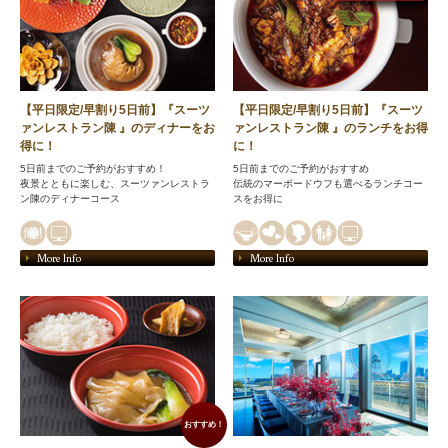
【平日限定/早割り5日前】『スーツ
【平日限定/早割り5日前】『スーツ
ァンレストラン陳 』のディナーをお
ァンレストラン陳 』のランチをお得
得に！
に！
5日前までのご予約がおすすめ！
5日前までのご予約がおすすめ
夜景とともに楽しむ、スーツァンレストラ
伝統のマーボードウフも選べるランチコー
ン陳のディナーコース
スをお得に
More Info
More Info
おすすめ！