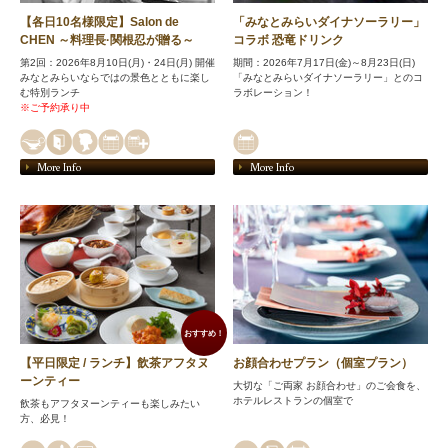
【各日10名様限定】Salon de
「みなとみらいダイナソーラリー」
CHEN ～料理長·関根忍が贈る～
コラボ 恐竜ドリンク
第2回：2026年8月10日(月)・24日(月) 開催
期間：2026年7月17日(金)～8月23日(日)
みなとみらいならではの景色とともに楽し
「みなとみらいダイナソーラリー」とのコ
む特別ランチ
ラボレーション！
※ご予約承り中
More Info
More Info
おすすめ！
【平日限定 / ランチ】飲茶アフタヌ
お顔合わせプラン（個室プラン）
ーンティー
大切な「ご両家 お顔合わせ」のご会食を、
ホテルレストランの個室で
飲茶もアフタヌーンティーも楽しみたい
方、必見！