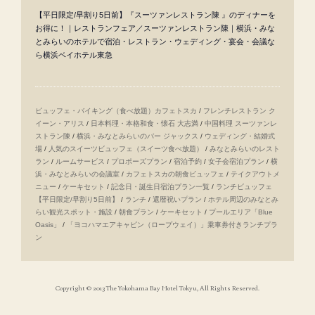
【平日限定/早割り5日前】『スーツァンレストラン陳 』のディナーを
お得に！｜レストランフェア／スーツァンレストラン陳｜横浜・みな
とみらいのホテルで宿泊・レストラン・ウェディング・宴会・会議な
ら横浜ベイホテル東急
ビュッフェ・バイキング（食べ放題）カフェトスカ
/
フレンチレストラン ク
イーン・アリス
/
日本料理・本格和食・懐石 大志満
/
中国料理 スーツァンレ
ストラン陳
/
横浜・みなとみらいのバー ジャックス
/
ウェディング・結婚式
場
/
人気のスイーツビュッフェ（スイーツ食べ放題）
/
みなとみらいのレスト
ラン
/
ルームサービス
/
プロポーズプラン
/
宿泊予約
/
女子会宿泊プラン
/
横
浜・みなとみらいの会議室
/
カフェトスカの朝食ビュッフェ
/
テイクアウトメ
ニュー
/
ケーキセット
/
記念日・誕生日宿泊プラン一覧
/
ランチビュッフェ
【平日限定/早割り5日前】
/
ランチ
/
還暦祝いプラン
/
ホテル周辺のみなとみ
らい観光スポット・施設
/
朝食プラン
/
ケーキセット
/
プールエリア「Blue
Oasis」
/
「ヨコハマエアキャビン（ロープウェイ）」乗車券付きランチプラ
ン
Copyright © 2013 The Yokohama Bay Hotel Tokyu, All Rights Reserved.