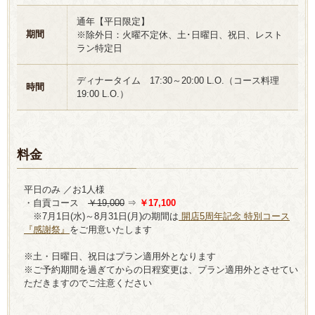
通年【平日限定】
期間
※除外日：火曜不定休、土･日曜日、祝日、レスト
ラン特定日
ディナータイム 17:30～20:00 L.O.（コース料理
時間
19:00 L.O.）
料金
平日のみ ／お1人様
・自貢コース
￥19,000
⇒
￥17,100
※7月1日(水)～8月31日(月)の期間は
開店5周年記念 特別コース
『感謝祭』
をご用意いたします
※土・日曜日、祝日はプラン適用外となります
※ご予約期間を過ぎてからの日程変更は、プラン適用外とさせてい
ただきますのでご注意ください