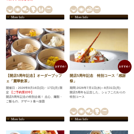
More Info
More Info
おすすめ！
おすすめ！
【開店5周年記念】オーダーブッフ
開店5周年記念 特別コース「感謝
ェ「麗華飲茶」
祭」
開催日：2026年8月16日(日)・17日(月) 限
期間:2026年7月1日(水)～8月31日(月)
定
【ご予約受付中】
開店5周年を記念した、シェフこだわりの
開店5周年記念の特別企画！ 点心、麺類・
特別コース
ご飯もの、デザート食べ放題
More Info
More Info